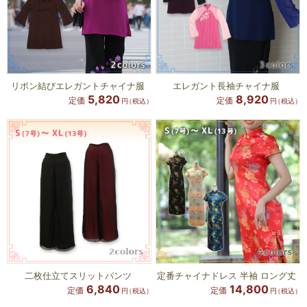
リボン結びエレガントチャイナ服
エレガント長袖チャイナ服
5,820
8,920
定価
定価
円
（税込）
円
（税込）
二枚仕立てスリットパンツ
定番チャイナドレス 半袖 ロング丈
6,840
14,800
定価
定価
円
（税込）
円
（税込）