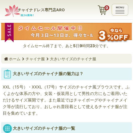
チャイナドレス専門店ARO
タイムセール終了まで、あと
5
日
9
時間
23
分です。
ホーム
チャイナ服
大きいサイズのチャイナ服
大きいサイズのチャイナ服の魅力は？
XXL（15号）・XXXL（17号）サイズのチャイナ風ブラウスです。ふ
くよかな体系の方や、女装・仮装用として男性の方にもご着用いた
だけるサイズ展開です。また最近ではチャイボーグやチャイナメイ
ク等が流行しており、おしゃれ普段着として使えるチャイナ服が注
目を集めています。
大きいサイズのチャイナ服の一覧