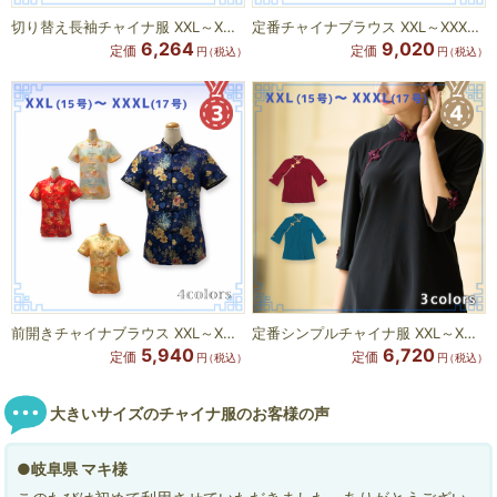
切り替え長袖チャイナ服 XXL～XXXLサイズ
定番チャイナブラウス XXL～XXXLサイズ
6,264
9,020
定価
定価
円
（税込）
円
（税込）
前開きチャイナブラウス XXL～XXXLサイズ
定番シンプルチャイナ服 XXL～XXXLサイズ
5,940
6,720
定価
定価
円
（税込）
円
（税込）
大きいサイズのチャイナ服のお客様の声
●岐阜県 マキ様