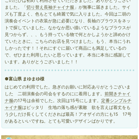
このたびは初めて利用させていただきました。ありがとうござい
ました。「
切り替え長袖チャイナ服
」が無事に届きました。サイ
ズも丁度よく、色もとても綺麗で気に入りました。今回は二胡の
演奏会イベントの衣装が急に必要になり、長袖のブラウスをネッ
トで探していました。なかなか思い描いているようなブラウスが
見つからず、、、もう持っている物で何とかしようかと諦めかけ
ていたときに、こちらのお店を見つけました。もう、本当にうれ
しかったです！！それにすぐに届いて商品にも満足しているの
で、ぜひまた利用したいと思っています。本当に本当に感謝して
います。ありがとうございました！！
●富山県 まゆまゆ様
はじめての利用でした。急ぎのお願いに対応ありがとうございま
した 二胡演奏会の司会をするのにに着用します。
前開きチャイ
ナ服
の17号は余裕でした。次回は15号にします。
定番シンプルチ
ャイナ服
はピッタリ 生地の落ち感が素敵 欲を言えば着丈をも
う少しだけ長くしてくだされば最高！アオザイの方にも15 17号
があるといいですね。とても可愛いデザインばかりです。