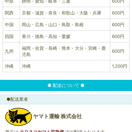
中部
静岡・愛知・岐阜・三重
600円
関西
京都・滋賀・奈良・和歌山・大阪・兵庫
600円
中国
岡山・広島・山口・鳥取・島根
600円
四国
香川・徳島・高知・愛媛
600円
福岡・佐賀・長崎・熊本・大分・宮崎・鹿
九州
600円
児島
沖縄
沖縄
1,200円
● 配送について ●
●配送業者
ヤマト運輸 株式会社
商品は
クロネコヤマト宅急便
での配送となります。