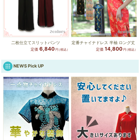
二枚仕立てスリットパンツ
定番チャイナドレス 半袖 ロング丈
6,840
14,800
定価
定価
円
（税込）
円
（税込）
NEWS Pick UP