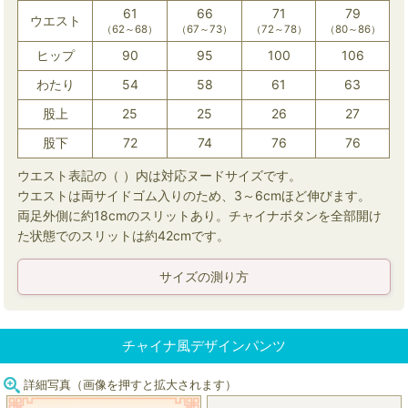
61
66
71
79
ウエスト
（62～68）
（67～73）
（72～78）
（80～86）
ヒップ
90
95
100
106
わたり
54
58
61
63
股上
25
25
26
27
股下
72
74
76
76
ウエスト表記の（ ）内は対応ヌードサイズです。
ウエストは両サイドゴム入りのため、3～6cmほど伸びます。
両足外側に約18cmのスリットあり。チャイナボタンを全部開け
た状態でのスリットは約42cmです。
サイズの測り方
チャイナ風デザインパンツ
詳細写真（画像を押すと拡大されます）