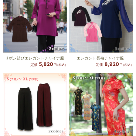
リボン結びエレガントチャイナ服
エレガント長袖チャイナ服
5,820
8,920
定価
定価
円
（税込）
円
（税込）