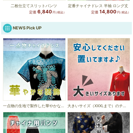
二枚仕立てスリットパンツ
定番チャイナドレス 半袖 ロング丈
6,840
14,800
定価
定価
円
（税込）
円
（税込）
NEWS Pick UP
一点物の生地で製作した華やかなチャイナドレスです。
大きいサイズ（XXXLまで）のチャイナドレスあります。