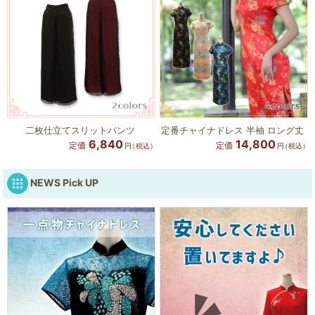
二枚仕立てスリットパンツ
定番チャイナドレス 半袖 ロング丈
6,840
14,800
定価
定価
円
（税込）
円
（税込）
NEWS Pick UP