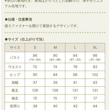
※安心の裏地付き。裏地はさらっとした肌触りの、薄手ポリエス
テル生地です。
●仕様・注意事項
後ろファスナーを開けて着脱するデザインです。
●サイズ（仕上がり寸法）
サイズ
S
M
L
XL
86
90
94
98
バスト
（79～84）
（83～88）
（87～92）
（91～96）
ウエスト
70
74
78
82
ヒップ
90
94
98
102
肩幅
37
39
41
43
着丈
129
129
131
131
袖丈
15
15
17
17
首周り
38
40
42
44