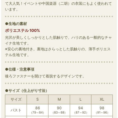
て大人気！イベントや中国楽器（二胡）の衣装にもよく使われて
います。
●生地の素材
ポリエステル 100%
光沢が美しくしっかりとした肌触りで、ハリのある一般的なチャ
イナ生地です。
※安心の裏地付き。裏地はさらっとした肌触りの、薄手ポリエス
テル生地です。
●仕様・注意事項
後ろファスナーを開けて着脱するデザインです。
●サイズ（仕上がり寸法）
サイズ
S
M
L
XL
86
90
94
98
バスト
（79～84）
（83～88）
（87～92）
（91～96）