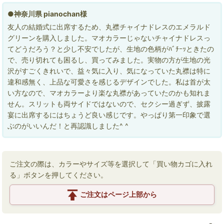
●神奈川県 pianochan様
友人の結婚式に出席するため、丸襟チャイナドレスのエメラルド
グリーンを購入しました。マオカラーじゃないチャイナドレスっ
てどうだろう？と少し不安でしたが、生地の色柄がﾊﾞﾁｰｯときたの
で、売り切れても困るし、買ってみました。実物の方が生地の光
沢がすごくきれいで、益々気に入り、気になっていた丸襟は特に
違和感無く、上品な可愛さを感じるデザインでした。私は首が太
い方なので、マオカラーより楽な丸襟があっていたのかも知れま
せん。スリットも両サイドではないので、セクシー過ぎず、披露
宴に出席するにはちょうど良い感じです。やっぱり第一印象で選
ぶのがいいんだ！と再認識しました^ ^
ご注文の際は、カラーやサイズ等を選択して「買い物カゴに入れ
る」ボタンを押してください。
ご注文はページ上部から