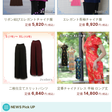
リボン結びエレガントチャイナ服
エレガント長袖チャイナ服
5,820
8,920
定価
定価
円
（税込）
円
（税込）
二枚仕立てスリットパンツ
定番チャイナドレス 半袖 ロング丈
6,840
14,800
定価
定価
円
（税込）
円
（税込）
NEWS Pick UP