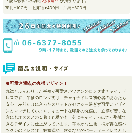
下記3地域のみ別途
地域送料
が掛かります。
東北+100円 北海道+400円 沖縄+600円
●可愛さ満点の丸襟デザイン！
丸襟とふんわりした半袖が可愛さバツグンのロング丈チャイナド
レスです。半袖のロング丈は、チャイナドレス初心者のあなたも
安心！左前だけに入ったスリットがセクシー過ぎず可愛いデザイ
ンとマッチしています。キュートな印象の丸襟は、立襟が苦手な
方にもオススメの１着！丸襟でも十分にチャイナっぽさが堪能で
きるデザインに仕上がっています。華やかな生地・柄が存在感バ
ツグンのドレスは、結婚式や二次会などのパーティードレスとし