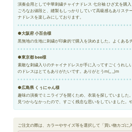
演奏会用として中華刺繍チャイナドレス 七分袖 ひざ丈を購
ごろなお値段と、縫製もしっかりしていて高級感もありステ
ナドレスを楽しみにしております。
●大阪府 小百合様
黒無地の生地に刺繍が印象的で購入を決めました。よくある
●東京都 bee様
素敵な刺繍入りのチャイナドレスが手に入ってすごくうれしい
のドレスはとてもありがたいです。ありがとうm(_ _)m
●広島県 くぅにゃん様
趣味の演奏でミニライブを開くため、衣装を探していました
見つからなかったので、すごく残念な思いをしていました。
ご注文の際は、カラーやサイズ等を選択して「買い物カゴに