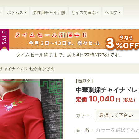
ボトムス
男性用チャイナ服
サイズで選ぶ
ヘルプ
タイムセール終了まで、あと
4
日
22
時間
23
分です。
チャイナドレス 七分袖 ひざ丈
【商品名】
中華刺繍チャイナドレス
10,040
定価
円（税込）
カラー：
カラーを選択する
品 番：