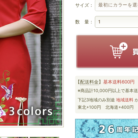
サイズ：
数 量：
【
配送料金
】
基本送料600円
※商品計10,000円以上で基本送
下記3地域のみ別途
地域送料
が
東北+100円 北海道+400円 