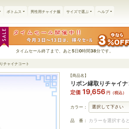
ボトムス
男性用チャイナ服
サイズで選ぶ
ヘルプ
タイムセール終了まで、あと
5
日
0
時間
38
分です。
りチャイナコート
【商品名】
リボン縁取りチャイナ
19,656
定価
円（税込）
カラー：
カラーを選択する
品 番：